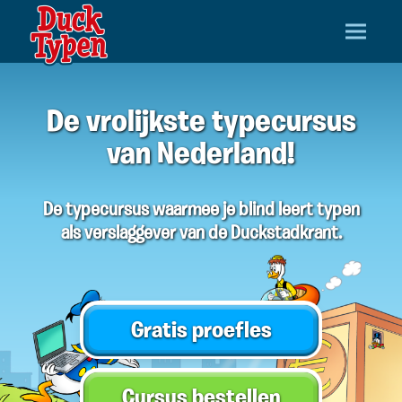
De vrolijkste typecursus
van Nederland!
De typecursus waarmee je blind leert typen
als verslaggever van de Duckstadkrant.
Gratis proefles
Cursus bestellen